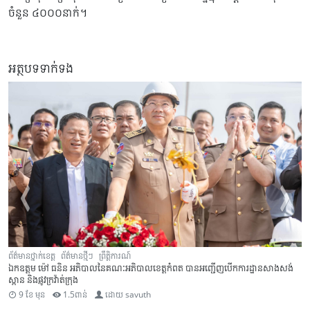
ចំនួន ៤០០០នាក់។
អត្ថបទទាក់ទង
ត៌មានថ្នាក់ខេត្ត
ព័ត៌មានថ្មីៗ
ព្រឹត្តិការណ៍
ព័ត៌
កឧត្តម ម៉ៅ ធនិន អភិបាលនៃគណៈអភិបាលខេត្តកំពត បានអញ្ជើញបើកការដ្ឋានសាងសង់
រដ្
ពាន និងផ្លូវក្រវ៉ាត់ក្រុង
ជាត
9 ខែ មុន
1.5ពាន់
ដោយ
savuth
9