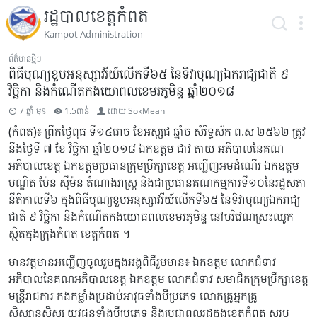
រដ្ឋបាលខេត្តកំពត
Kampot Administration
ព័ត៌មានថ្មីៗ
ពិធីបុណ្យខួបអនុស្សាវរីយ៍លើកទី៦៥ នៃទិវាបុណ្យឯករាជ្យជាតិ ៩
វិច្ឆិកា និងកំណើតកងយោពលខេមរភូមិន្ទ ឆ្នាំ២០១៨
7 ឆ្នាំ មុន
1.5ពាន់
ដោយ
SokMean
(កំពត)៖ ព្រឹកថ្ងៃពុធ ទី១៤រោច ខែអស្សុជ ឆ្នាំច សំរឹទ្ធស័ក ព.ស ២៥៦២ ត្រូវ
នឹងថ្ងៃទី ៧ ខែ វិច្ឆិកា ឆ្នាំ២០១៨ ឯកឧត្តម ជាវ តាយ អភិបាលនៃគណ
អភិបាលខេត្ត ឯកឧត្តមប្រធានក្រុមប្រឹក្សាខេត្ត អញ្ជើញអមដំណើរ ឯកឧត្តម
បណ្ឌិត ប៉ែន ស៊ីម៉ន តំណាងរាស្រ្ត និងជាប្រធានគណកម្មការទី១០នៃរដ្ឋសភា
នីតិកាលទី៦ ក្នុងពិធីបុណ្យខួបអនុស្សាវរីយ៍លើកទី៦៥ នៃទិវាបុណ្យឯករាជ្យ
ជាតិ ៩ វិច្ឆិកា និងកំណើតកងយោធពលខេមរភូមិន្ទ នៅបរិវេណស្រះឈូក
ស្ថិតក្នុងក្រុងកំពត ខេត្តកំពត ។
មានវត្តមានអញ្ជើញចូលរួមក្នុងអង្គពិធីរួមមាន៖ ឯកឧត្តម លោកជំទាវ
អភិបាលនៃគណអភិបាលខេត្ត ឯកឧត្តម លោកជំទាវ សមាជិកក្រុមប្រឹក្សាខេត្ត
មន្រ្តីរាជការ កងកម្លាំងប្រដាប់អាវុធទាំងបីប្រភេទ លោកគ្រូអ្នកគ្រូ
សិស្សានុសិស្ស យុវជនទាំងបីប្រភេទ និងប្រជាពលរដ្ឋក្នុងខេត្តកំពត សរុប