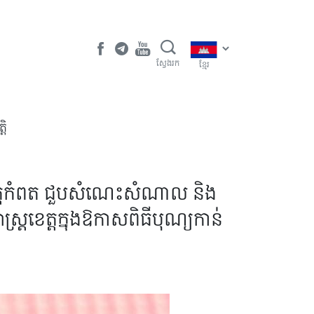
ស្វែងរក
ខ្មែរ
តិ
េត្តកំពត ជួបសំណេះសំណាល និង
្ត្រខេត្តក្នុងឱកាសពិធីបុណ្យកាន់