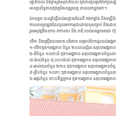
រដ្ឋាភិបាល និងក្រសួងសុខាភិបាល ក្នុងការចូលរួមថែរក្សាសន្
មានប្រសិទ្ធភាពក្នុងភូមិសាស្ត្រខេត្ត នាពេលកន្លងមក។
ឯកឧត្តម បានផ្តាំផ្ញើដល់អាជ្ញាធរដែនដី កងកម្លាំង និងមន្ត្រី
ការលបលួចឆ្លងដែនចូលមកកម្ពុជាដោយខុសច្បាប់ និងដោយមិនប
រួមអនុវត្តវិធានការ ៣ការពារ និង ៣កុំ របស់សម្តេចតេជោ ហ
ថវិកា និងគ្រឿងឧបភោគ-បរិភោគ សម្រាប់ចែកជូនដល់អង្គភាពទ
១-ថវិកាក្នុង១អង្គភាព ចំនួន ២០លានរៀល សរុប៣អង្គភ
២-មីចំនួន ១០កេះធំ ក្នុង១អង្គភាព សរុប៣អង្គភាពចំនួន
៣-ម៉ាស់ចំនួន ៥,០០០ម៉ាស់ ក្នុង១អង្គភាព សរុប៣អង្គភា
៤-អាល់កុលចំនួន ២កាន ក្នុង១អង្គភាព សរុប៣អង្គភាពចំ
៥-ត្រីខចំនួន ១០កេះ ក្នុង១អង្គភាព សរុប៣អង្គភាពចំនួន
៦-អង្ករចំនួន ៥០០គីឡូក្រាម ក្នុង១អង្គភាព សរុប៣អង្គភ