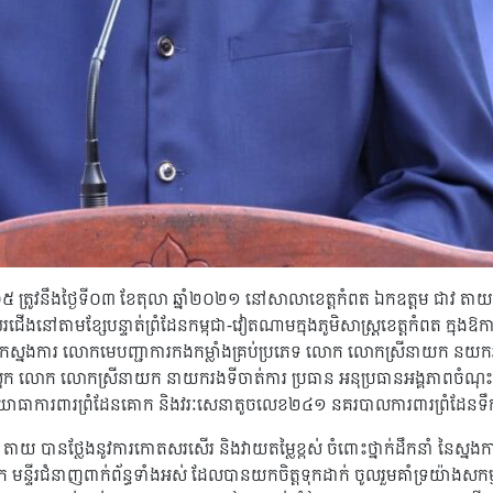
.ស ២៥៦៥ ត្រូវនឹងថ្ងៃទី០៣ ខែតុលា ឆ្នាំ២០២១ នៅសាលាខេត្តកំពត ឯកឧត្តម ជាវ
នៅតាមខ្សែបន្ទាត់ព្រំដែនកម្ពុជា-វៀតណាមក្នុងភូមិសាស្ត្រខេត្តកំពត ក្នុងឱកា
ស្នងការ លោកមេបញ្ជាការកងកម្លាំងគ្រប់ប្រភេទ លោក លោកស្រីនាយក នយករងរ
ស្រុក លោក លោកស្រីនាយក នាយករងទីចាត់ការ ប្រធាន អនុប្រធានអង្គភាពចំ
 យោធាការពារព្រំដែនគោក និងវរៈសេនាតូចលេខ២៤១ នគរបាលការពារព្រំដែនទ
ថ្លែងនូវការកោតសរសើរ និងវាយតម្លៃខ្ពស់ ចំពោះថ្នាក់ដឹកនាំ នៃស្នងការដ្ឋ
ុក មន្ទីរជំនាញពាក់ព័ន្ធទាំងអស់ ដែលបានយកចិត្តទុកដាក់ ចូលរួមគាំទ្រយ៉ាងសកម្មក