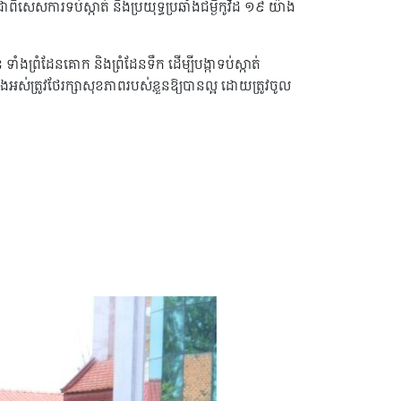
ាពិសេសការទប់ស្កាត់ និងប្រយុទ្ធប្រឆាំងជម្ងឺកូវីដ ១៩ យ៉ាង
ន ទាំងព្រំដែនគោក និងព្រំដែនទឹក ដើម្បីបង្កាទប់ស្កាត់
ស់ត្រូវថែរក្សាសុខភាពរបស់ខ្លួនឱ្យបានល្អ ដោយត្រូវចូល