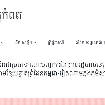
្តកំពត
ព័ត៌មានថ្មីៗ
ព្រឹត្តិការណ៍
លិខិតបទដ្ឋានគតិយុត្
 និងជាប្រធានគណៈបញ្ជាការឯកភាពរដ្ឋបាលខ
្សែបន្ទាត់ព្រំដែនកម្ពុជា-វៀតណាមក្នុងភូមិសាស