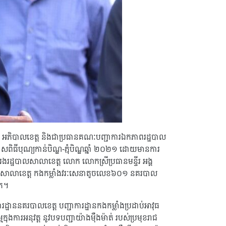
 តាយ អភិបាលខេត្ត និងជាប្រធានគណៈបញ្ជាការឯកភាពរដ្ឋបាល
សពិធីបុណ្យកាន់បិណ្ឌ-ភ្ជុំបិណ្ឌឆ្នាំ ២០២១ ដោយមានការ
ដ្ឋបាលសាលាខេត្ត លោក លោកស្រីប្រធានមន្ទីរ អង្គ
ណុះសាលាខេត្ត កងកម្លាំងវរៈសេនាតូចលេខ៦០១ នគរបាល
ឹក។
ាននគរបាលខេត្ត បញ្ជាការដ្ឋានកងកម្លាំងប្រដាប់អាវុធ
្នុងការអនុវត្ត នូវបទបញ្ជាយ៉ាងម៉ឺងម៉ាត់ របស់ប្រមុខរាជ