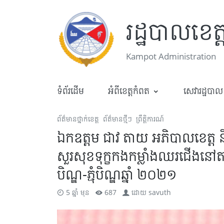
រដ្ឋបាលខេត
Kampot Administration
ទំព័រដើម
អំពីខេត្តកំពត
សេវារដ្ឋបាល
ព័ត៌មានថ្នាក់ខេត្ត
ព័ត៌មានថ្មីៗ
ព្រឹត្តិការណ៍
ឯកឧត្តម ជាវ តាយ អភិបាលខេត្ត
សួរសុខទុក្ខកងកម្លាំងឈរជើងនៅតាមខ
បិណ្ឌ-ភ្ជុំបិណ្ឌឆ្នាំ ២០២១
5 ឆ្នាំ មុន
687
ដោយ
savuth