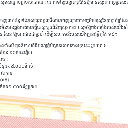
តិសុខសណ្តាប់ធ្នាប់សាធារណៈ នៅតាមខ្សែបន្ទាត់ព្រំដែនឱ្យមានស្ថេរភាពល្អប្រសើរជ
ជំនាញពាក់ព័ន្ធទាំងអស់ត្រូវបន្តពង្រឹងការចេញល្បាតតាមភូមិសាស្ត្រខ្សែបន្ទាត់ព្រំដែ
ានឆ្លងកាត់ការធ្វើតេស្តត្រួតពិនិត្យសុខភាព។ សូមឱ្យកងកម្លាំងរបស់យើងទាំងអ
៊ុន សែន ឱ្យបានជាប់ជាប្រចាំ ដើម្បីសហគមន៍របស់យើងគ្មានជម្ងឺកូវីដ ១៩។
ាំងបី ក្នុងឱកាសពិធីបុណ្យភ្ជុំបិណ្ឌនាពេលខាងមុខនេះ រួមមាន ៖
ាពចំនួន ៦០លានរៀល
៣០កេះ
ពចំនួន១៥.០០០ម៉ាស់
នួន៦កាន
៣០កេះ
ាពចំនួន១,៥០០គីឡូក្រាម