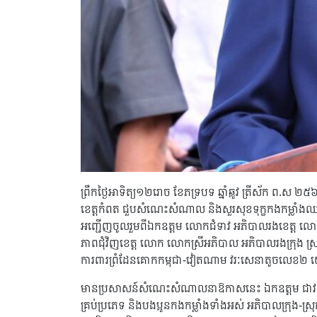
ព្រឹកថ្ងៃអាទិត្យ១២រោច ខែភទ្របទ ឆ្នាំឆ្លូវ ត្រីស័ក ព
ខេត្តកំពត ជួបសំណេះសំណាល និងសួរសុខទុក្ខកងកម្លាំងឈរជើង
អញ្ជើញចូលរួមពីឯកឧត្តម លោកជំទាវ អភិបាលរងខេត្ត លោក
ភាពជុំវិញខេត្ត លោក លោកស្រីអភិបាល អភិបាលរងក្រុង 
ការពារព្រំដែនគោកកម្ពុជា-វៀតណាម វរៈសេនាតូចលេខ២
មានប្រសាសន៍សំណេះសំណាលនាឱកាសនេះ ឯកឧត្តម ជាវ តាយ បាន
គ្រប់ប្រភេទ និងបងប្អូនកងកម្លាំងទាំងអស់ អភិបាលក្រុង-ស្រ