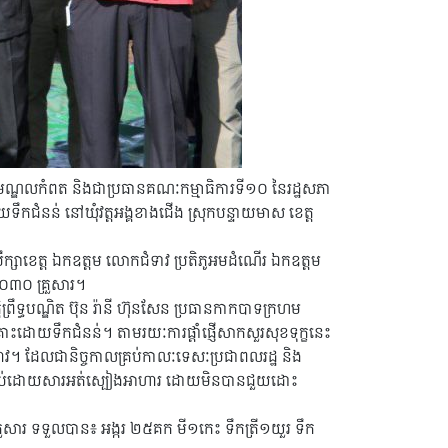
ស្រ្តមណ្ឌលកំពត និងជាប្រធានគណៈកម្មាធិការទី១០ នៃរដ្ឋសភា
ជំនន់ នៅឃុំវត្តអង្គខាងជើង ស្រុកបន្ទាយមាស ខេត្ត
រឹក្សាខេត្ត ឯកឧត្តម លោកជំទាវ ប្រតិភូអមដំណើរ ឯកឧត្តម
ន ១០៣០ គ្រួសារ។
ិ​ព្រឹទ្ធ​បណ្ឌិត​ ប៊ុន រ៉ានី ហ៊ុនសែន ប្រធាន​កាកបាទក្រហម​
​ដោយ​ទឹកជំនន់។​ តាមរយៈ​ការ​ផ្តាំផ្ញើ​សាកសួរ​សុខទុក្ខ​នេះ​
សាហាវ​។ ដែលជា​និច្ចកាល​គ្រប់​កាលៈទេសៈ​ប្រជាពលរដ្ឋ​ និង​
ឱ្យស្លាប់​ដោយសារ​អត់​ស្បៀងអាហារ ដោយ​មិនបាន​ជួយ​ដោះ
ួសារ ទទួលបាន៖ អង្ករ ២៥គក មី១កេះ ទឹកត្រី១យួរ ទឹក