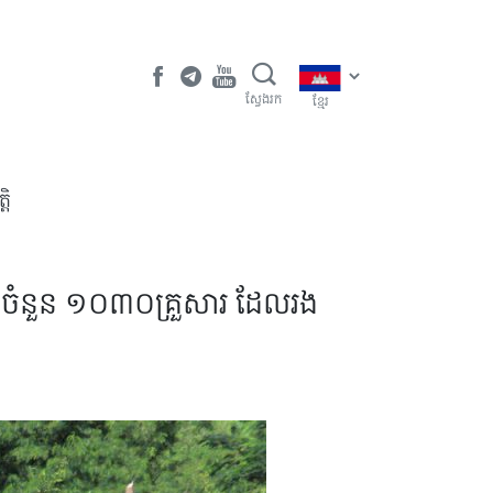
ស្វែងរក
ខ្មែរ
តិ
្ឋចំនួន ១០៣០គ្រួសារ ដែលរង