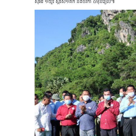
ស៊ីអ៊ីវ ១យួរ ស្ករស១គក និងថវិកា ៤ម៉ឺនរៀល៕