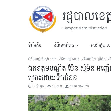
រដ្ឋបាលខេត
Kampot Administration
ទំព័រដើម
អំពីខេត្តកំពត
សេវារដ្ឋបាល
ព័ត៌មានថ្នាក់ក្រុង-ស្រុក
ព័ត៌មានថ្នាក់ខេត្ត
ព័ត៌មានថ្មីៗ
ព្រឹត្តិការណ
ឯកឧត្តមបណ្ឌិត ប៉ែន ស៊ីម៉ន អ
គ្រោះដោយទឹកជំនន់
6 ឆ្នាំ មុន
1.3ពាន់
ដោយ
savuth