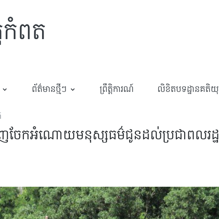
្តកំពត
ព័ត៌មានថ្មីៗ
ព្រឹត្តិការណ៍
លិខិតបទដ្ឋានគតិយុត្
៍
ញ្ជើញចែកអំណោយមនុស្សធម៌ជូនដល់ប្រជាពលរដ