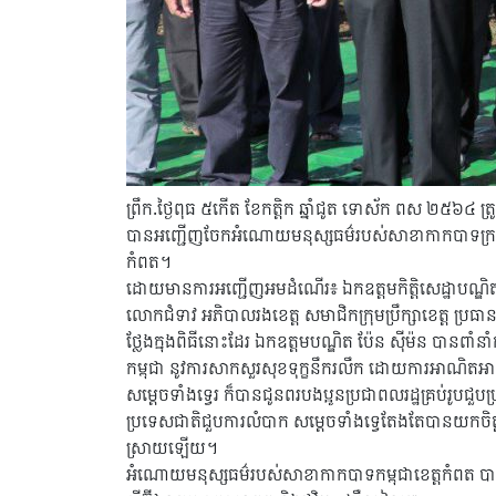
ព្រឹក.ថ្ងៃពុធ ៥កើត ខែកត្តិក ឆ្នាំជូត ទោស័ក ពស ២៥៦៤ ត
បានអញ្ជើញចែកអំណោយមនុស្សធម៌របស់សាខាកាកបាទក្រហមកម្
កំពត។
ដោយមានការអញ្ជើញអមដំណើរ៖ ឯកឧត្តមកិត្តិសេដ្ឋាបណ្ឌិត ចម
លោកជំទាវ អភិបាលរងខេត្ត សមាជិកក្រុមប្រឹក្សាខេត្ត ប្រធានម
ថ្លែងក្នុងពិធីនោះដែរ ឯកឧត្តមបណ្ឌិត ​ប៉ែន ស៊ីម៉ន បាន​ពាំនាំ​កា
កម្ពុជា នូវការ​សាកសួរ​សុខទុក្ខ​នឹករលឹក ដោយ​ការអាណិតអាសូរ
សម្ដេច​ទាំង​ទ្វេរ ក៏បាន​ជូនពរ​បងប្អូន​ប្រជាពលរដ្ឋ​គ្រប់រូប​ជ
ប្រទេសជាតិ​ជួប​ការលំបាក សម្ដេច​​ទាំង​ទ្វេ​តែងតែបាន​យកចិ
ស្រាយ​ឡើយ​។​
អំណោយមនុស្សធម៌របស់សាខាកាកបាទកម្ពុជាខេត្តកំពត បានច