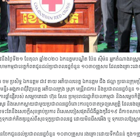
្រូវនឹងថ្ងៃទី២១ ខែតុលា ឆ្នាំ២០២០ ឯកឧត្តម​បណ្ឌិត ប៉ែន ស៊ីម៉ន អ្នកតំណាងរា
ពុជាខេត្តកំពតជូនដល់ប្រជាពលរដ្ឋចំនួន ១០៣០គ្រួសារ ដែលរងគ្រោះដោយទឹក
 ប្រសិទ្ធ ឯកឧត្តម ជាវ តាយ អភិបាលខេត្ត ឯកឧត្តម ជឹង ផល្លា ប្រធានក្រុមប្
ន្ទីរ-អង្គភាពជុំវិញខេត្ត អភិបាលក្រុង ស្រុក មន្ត្រីរាជការ និងប្រជាពលរដ្ឋចំនួ
រផ្ដាំផ្ញើ​របស់ សម្ដេចតេ​ជោ ​ហ៊ុន សែន ប្រមុខ​រាជរដ្ឋាភិបាល​កម្ពុជា និង​សម្តេច​កិត្ត
​ និង​សោកស្ដាយ​ជាមួយ​ប្រជាពលរដ្ឋ​ចំពោះ​ការខូចខាត​ទ្រព្យសម្បត្តិ​ ដែល​រងគ្រោះ
ួបប្រទះ​តែ​នឹង​សេចក្ដីសុខ​គ្រប់ប្រការ ពិសេស​ចៀស​ផុតពី​ជំងឺឆ្លង​កូ​វីដ​១៩ ដ៏​កាច​
ត្តទុកដាក់​គិតគូរ​ខ្ពស់​ពី​សុខទុក្ខ​ប្រជាពលរដ្ឋ ដោយ​មិន​រើសអើង​ ឬ​ ទុកចោល​
ែកជូនដល់ប្រជាពលរដ្ឋចំនួន ១០៣០គ្រួសារ រងគ្រោះដោយទឹកជំនន់ ក្នុង១គ្រ