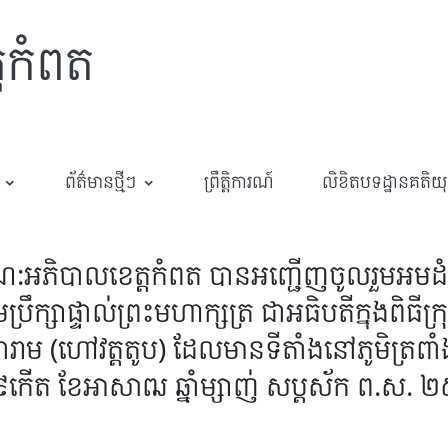
្តកំពត
ព័ត៌មានថ្មីៗ
ព្រឹត្តិការណ៍
លិខិតបទដ្ឋានគតិយុត្
ណ​:អភិបាលខេត្តកំពត​ បានអញ្ជេីញចូលរួមអមដ
ប្រឹក្សាផ្ទាល់ព្រះមហាក្សត្រ ជាអធិបតីក្នុងពិធី
រឹក្សាខារាម (ហៅវត្តតូប) ដែលមានទីតាំងនៅភូមិត្រព
រ ៩កើត ខែអាសាឍ ឆ្នាំម្សាញ់ សប្តស័ក ព.ស. ២៥៦