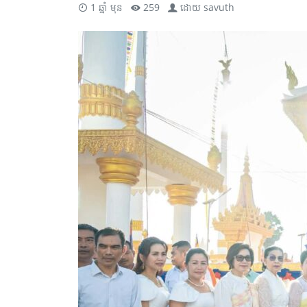
1 ឆ្នាំ មុន
259
ដោយ
savuth