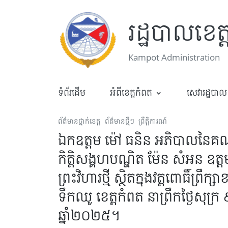
រដ្ឋបាលខេត
Kampot Administration
ទំព័រដើម
អំពីខេត្តកំពត
សេវារដ្ឋបាល
ព័ត៌មានថ្នាក់ខេត្ត
ព័ត៌មានថ្មីៗ
ព្រឹត្តិការណ៍
ឯកឧត្តម​ ម៉ៅ​ ធនិន​ អភិបាលនៃគ
កិត្តិសង្គហបណ្ឌិត ម៉ែន សំអន ឧត្តម
ព្រះវិហារថ្មី ស្ថិតក្នុងវត្តពោធិ៍ព្
ទឹកឈូ ខេត្តកំពត នាព្រឹកថ្ងៃសុក្
ឆ្នាំ២០២៥។