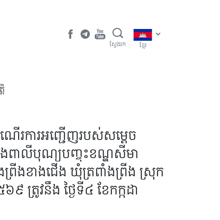
ស្វែងរក
ខ្មែរ
តិ
ំណេីរការអញ្ជេីញរបស់សម្តេច
ក្រុងពាលី​បុណ្យបញ្ចុះខណ្ឌសីមា
ាំងព្រីងខាងជើង ឃុំត្រពាំងព្រីង ស្រុក
៩ ត្រូវនឹង ថ្ងៃទី៤ ខែកក្កដា