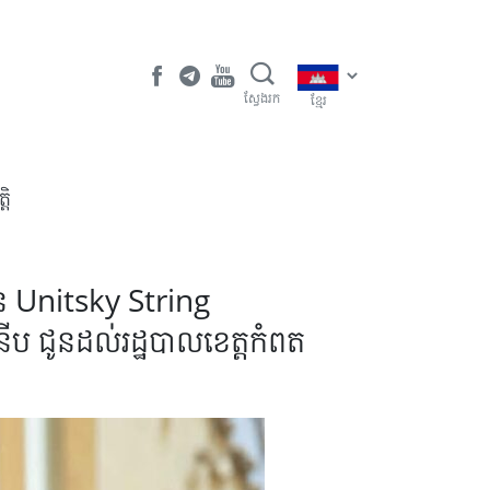
ស្វែងរក
ខ្មែរ
តិ
ុន Unitsky String
នើប ជូនដល់រដ្ឋបាលខេត្តកំពត