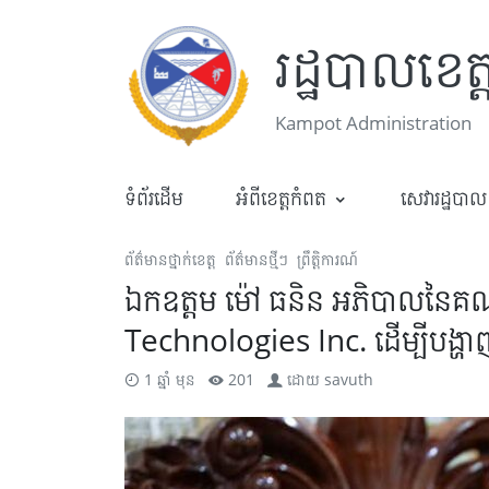
រដ្ឋបាលខេត
Kampot Administration
ទំព័រដើម
អំពីខេត្តកំពត
សេវារដ្ឋបាល
ព័ត៌មានថ្នាក់ខេត្ត
ព័ត៌មានថ្មីៗ
ព្រឹត្តិការណ៍
ឯកឧត្តម ម៉ៅ ធនិន អភិបាលនៃគណៈ
Technologies Inc. ដើម្បីបង្ហាញ
1 ឆ្នាំ មុន
201
ដោយ
savuth