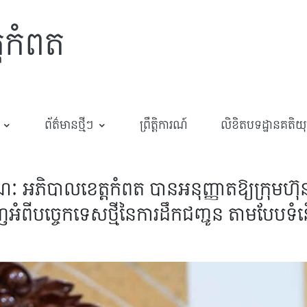
្តកំពត
ព័ត៌មានថ្មីៗ
ព្រឹត្តិការណ៍
លិខិតបទដ្ឋានគតិយុត្
 អភិបាលខេត្តកំពត បានអនុញ្ញាតឱ្យក្រុមហ៊
អំពីបច្ចេកទេសថ្មីនៃការដឹកជញ្ជូន តាមបែបទំ