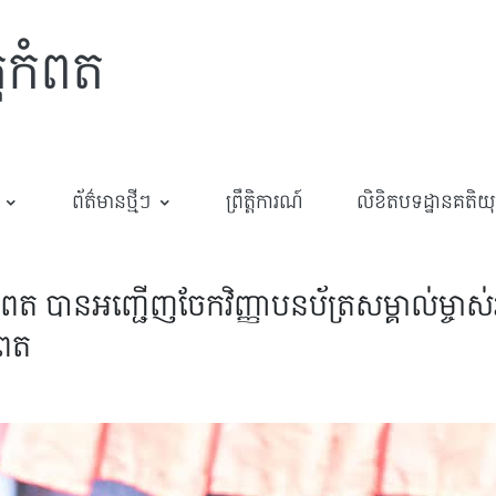
្តកំពត
ព័ត៌មានថ្មីៗ
ព្រឹត្តិការណ៍
លិខិតបទដ្ឋានគតិយុត្
ពត បានអញ្ជើញចែកវិញ្ញាបនប័ត្រសម្គាល់ម្ចាស
ំពត