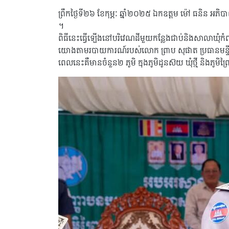
ព្រឹកថ្ងៃទី២៦ ខែកុម្ភៈ ឆ្នាំ២០២៥ ឯកឧត្តម ម៉ៅ ធនិន អភិបា
។
ពិធីនេះធ្វើឡើងនៅបរិវេណដីមួយកន្លែងជាប់និងសាលាឃុំកំពង
យោងតាមរបាយការណ៍របស់លោក ព្រាប សុផាត ប្រធានមន្ទីររៀប
ពេលនេះគឺមានចំនួន២ ភូមិ ក្នុងភូ​មិដូនស៊យ​ ឃុំថ្មី​ និងភូ