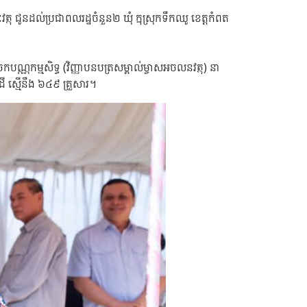
ថុ ជូនដល់ប្រជាពលរដ្ឋចំនួន២ ឃុំ​ ក្នុស្រុកទឹកឈូ ខេត្តកំពត
ណកម្មសិទ្ធ (វិញ្ញាបនបត្រសម្គាល់ម្ចាសអចលនវត្ថុ) នា
លដី ស្មើនឹង ៦៤៩ គ្រួសារ។