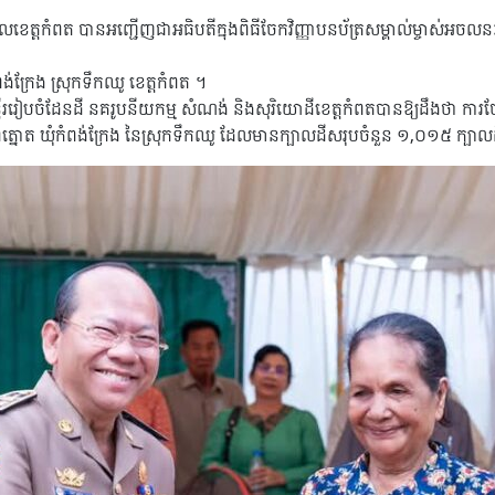
លខេត្តកំពត បានអញ្ជើញជាអធិបតីក្នុងពិធីចែកវិញ្ញាបនប័ត្រសម្គាល់ម្ចាស់អចលនៈវត្
់ក្រែង ស្រុកទឹកឈូ ខេត្តកំពត ។
ចំដែនដី នគរូបនីយកម្ម សំណង់ និងសុរិយោដីខេត្តកំពតបានឱ្យដឹងថា ការចែកបណ្
មិព្រៃត្នោត​ ឃុំកំពង់ក្រែង​ នៃស្រុកទឹកឈូ ដែលមានក្បាលដីសរុបចំនួន ១,០១៥ ក្បា