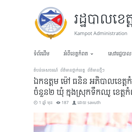
រដ្ឋបាលខេត
Kampot Administration
ទំព័រដើម
អំពីខេត្តកំពត
សេវារដ្ឋបាល
តំបន់ទេសចរណ៍
ព័ត៌មានថ្នាក់ខេត្ត
ព័ត៌មានថ្មីៗ
ឯកឧត្តម ម៉ៅ ធនិន អភិបាលខេត្តកំ
ចំនួន២ ឃុំ​ ក្នុងស្រុកទឹកឈូ ខេត្តក
1 ឆ្នាំ មុន
187
ដោយ
savuth