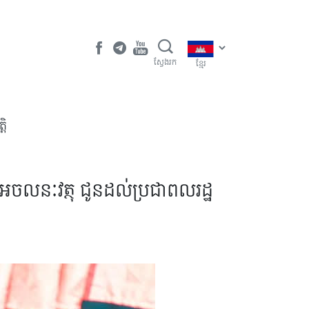
ស្វែងរក
ខ្មែរ
តិ
់អចលនៈវត្ថុ ជូនដល់ប្រជាពលរដ្ឋ