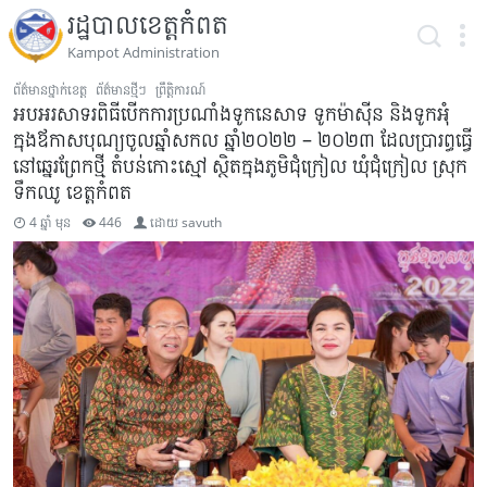
រដ្ឋបាលខេត្តកំពត
Kampot Administration
ព័ត៌មានថ្នាក់ខេត្ត
ព័ត៌មានថ្មីៗ
ព្រឹត្តិការណ៍
អបអរសាទរពិធីបើកការប្រណាំងទូកនេសាទ ទូកម៉ាស៉ីន និងទូកអុំ
ក្នុងឪកាសបុណ្យចូលឆ្នាំសកល ឆ្នាំ២០២២ – ២០២៣ ដែលប្រារព្ធធ្វើ
នៅឆ្នេរព្រែកថ្មី តំបន់កោះស្មៅ ស្ថិតក្នុងភូមិជុំក្រៀល ឃុំជុំក្រៀល ស្រុក
ទឹកឈូ ខេត្តកំពត
4 ឆ្នាំ មុន
446
ដោយ
savuth