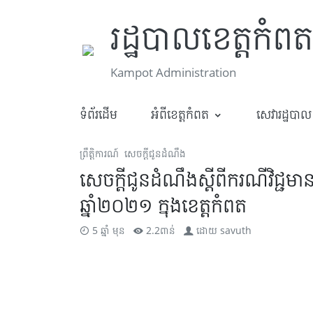
រដ្ឋបាលខេត្តកំពត
Kampot Administration
ទំព័រដើម
អំពីខេត្តកំពត
សេវារដ្ឋបាល
ព្រឹត្តិការណ៍
សេចក្តីជូនដំណឹង
សេចក្តីជូនដំណឹងស្តីពីករណីវិជ្ជ
ឆ្នាំ២០២១ ក្នុងខេត្តកំពត
5 ឆ្នាំ មុន
2.2ពាន់
ដោយ
savuth