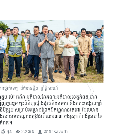
ានថ្នាក់ខេត្ត
ព័ត៌មានថ្មីៗ
ព្រឹត្តិការណ៍
ព័ត៌មានថ្នាក់ក្រុង-ស
ត្តម​ ម៉ៅ​ ធនិន​ អភិបាល​នៃគណ:អភិបាលខេត្តកំពត​ បាន
ឯកឧត្តម ម៉ៅ ធ
េីញចូលរួម​ ចុះពិនិត្យផ្ទៀងផ្ទាត់និយាមកា និងបោះបង្គោលព្រំ
មនុស្សធម៌ផ្តល់ជ
និមិត្តរូប សម្រាប់គម្រោងព្រែកជីកហ្វូណនតេជោ​ ដែលមាន
នៅស្រុកបន្ទាយ
ាំងនៅតាមបណ្តោយផ្លូវជាតិលេខ៣៣ ក្នុងស្រុកកំពង់ត្រាច នៃ
1 ឆ្នាំ មុន
្តកំពត។
ឆ្នាំ មុន
2.2ពាន់
ដោយ
savuth