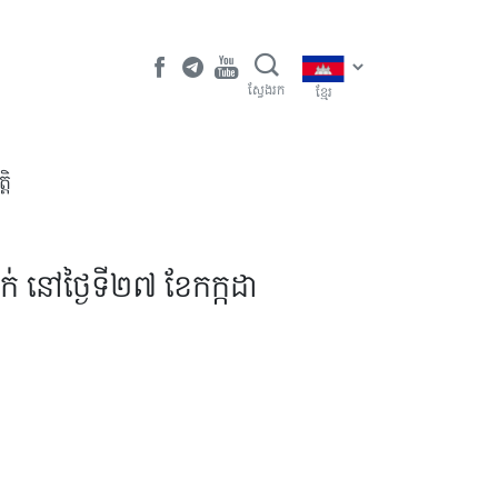
ស្វែងរក
ខ្មែរ
តិ
ក់ នៅថ្ងៃទី២៧ ខែកក្កដា