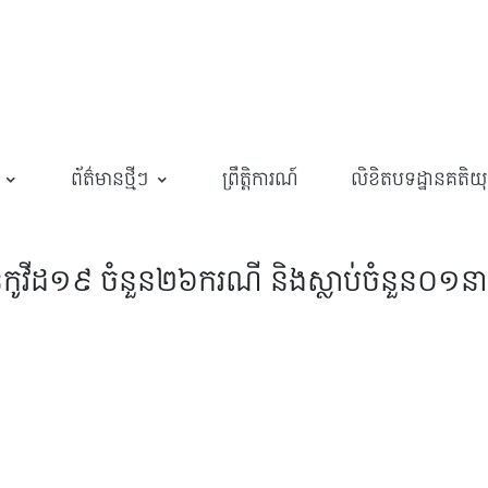
ព័ត៌មានថ្មីៗ
ព្រឹត្តិការណ៍
លិខិតបទដ្ឋានគតិយុត្
មានកូវីដ១៩ ចំនួន២៦ករណី និងស្លាប់ចំនួន០១នា