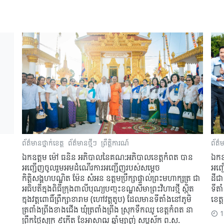
ព័ត៌មានថ្នាក់ខេត្ត
ព័ត៌មានថ្មីៗ
ព្រឹត្តិការណ៍
ព័ត៌ម
ឯកឧត្តម​ ម៉ៅ​ ធនិន​ អភិបាលនៃគណ​:អភិបាលខេត្តកំពត​ បាន
ឯកឧ
អញ្ជេីញចូលរួមអមដំណេីរការអញ្ជេីញរបស់សម្តេច
អញ្ជ
កិត្តិសង្គហបណ្ឌិត ម៉ែន សំអន ឧត្តមប្រឹក្សាផ្ទាល់ព្រះមហាក្សត្រ ជា
ដីជា
អធិបតីក្នុងពិធីក្រុងពាលី​បុណ្យបញ្ចុះខណ្ឌសីមាព្រះវិហារថ្មី ស្ថិត
ទីត
ក្នុងវត្តពោធិ៍ព្រឹក្សាខារាម (ហៅវត្តតូប) ដែលមានទីតាំងនៅភូមិ
ខេត
ត្រពាំងព្រីងខាងជើង ឃុំត្រពាំងព្រីង ស្រុកទឹកឈូ ខេត្តកំពត នា
1 
ព្រឹកថ្ងៃសុក្រ ៩កើត ខែអាសាឍ ឆ្នាំម្សាញ់ សប្តស័ក ព.ស.