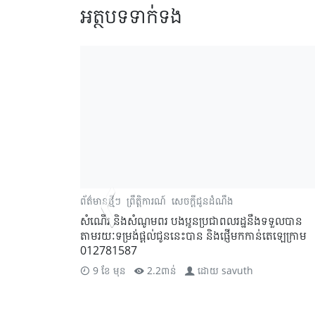
អត្ថបទទាក់ទង
ព័ត៌មានថ្មីៗ
ព្រឹត្តិការណ៍
សេចក្តីជូនដំណឹង
សំណើរ និងសំណូមពរ បងប្អូនប្រជាពលរដ្ឋនឹងទទួលបាន
តាមរយៈទម្រង់ផ្តល់ជូននេះបាន និងផ្ញើមកកាន់តេឡេក្រាម
012781587
9 ខែ មុន
2.2ពាន់
ដោយ
savuth