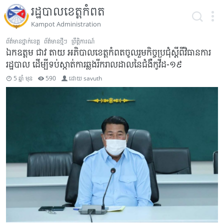
រដ្ឋបាលខេត្តកំពត
Kampot Administration
ព័ត៌មានថ្នាក់ខេត្ត
ព័ត៌មានថ្មីៗ
ព្រឹត្តិការណ៍
ឯកឧត្តម ជាវ តាយ អភិបាលខេត្តកំពតចូលរួមកិច្ចប្រជុំស្តីពីវិធានការ
រដ្ឋបាល ដើម្បីទប់ស្កាត់ការឆ្លងរីករាលដាលនៃជំងឺកូវីដ-១៩
5 ឆ្នាំ មុន
590
ដោយ
savuth