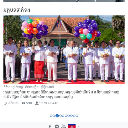
អត្ថបទទាក់ទង
ព័ត៌មានថ្នាក់ខេត្ត
ព័ត៌មានថ្មីៗ
ព្រឹត្តិការណ៍
រដ្ឋបាលខេត្តកំពត បានប្រារព្ធពិធីអបអរសាទរខួបអនុស្សាវរីយ៍លើកទី៧២ ទិវាបុណ្យឯករាជ្យ
ជាតិ ៩វិច្ឆិកា និងទិវាកំណើតនៃកងយុទ្ធពលខេមរភូមិន្ទ
9 ខែ មុន
590
ដោយ
savuth