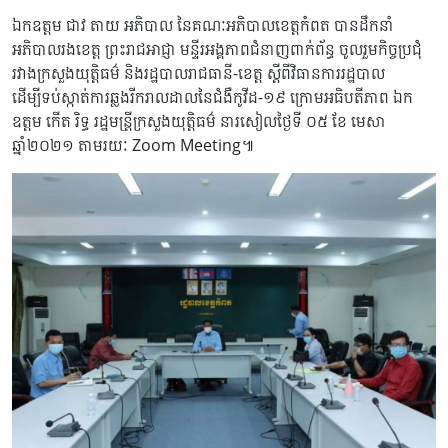
ឯកឧត្តម ជាវ តាយ អភិបាល នៃគណៈអភិបាលខេត្តកំពត បានដឹកនាំ
អភិបាលរងខេត្ត ព្រះរាជអាជ្ញា មន្ទីរអង្គភាពជំនាញពាក់ព័ន្ធ ចូលរួមកិច្ចប្រជុំ
រវាងក្រសួងយុត្តិធម៌ និងរដ្ឋបាលរាជធានី-ខេត្ត ស្តីពីវិធានការរដ្ឋបាល
ដើម្បីទប់ស្កាត់ការឆ្លងរីករាលដាលនៃជំងឺកូវីដ-១៩ ក្រោមអធិបតីភាព ឯក
ឧត្តម កើត រិទ្ធ រដ្ឋមន្ត្រីក្រសួងយុត្តិធម៌ នារសៀលថ្ងៃទី ០៥ ខែ មេសា
ឆ្នាំ២០២១ តាមរយៈ Zoom Meeting៕